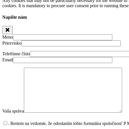
Any cookies that may not be particularly necessary for the website to 
cookies. It is mandatory to procure user consent prior to running thes
Napíšte nám
Meno
Priezvisko
Telefónne číslo
Email
Vaša správa
.
Beriem na vedomie, že odoslaním tohto formulára spoločnosť P