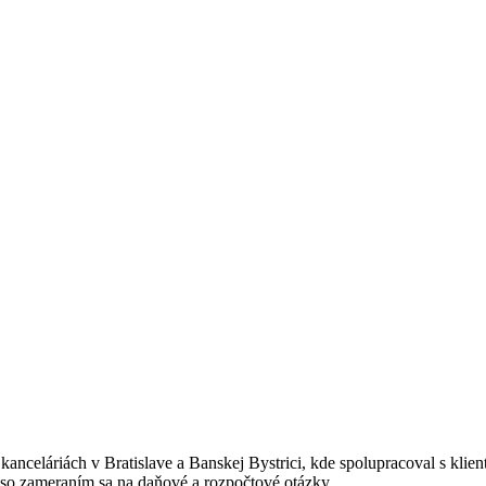
kanceláriách v Bratislave a Banskej Bystrici, kde spolupracoval s klien
 so zameraním sa na daňové a rozpočtové otázky.