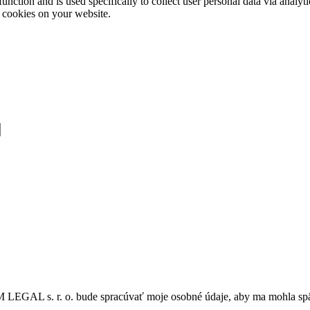
function and is used specifically to collect user personal data via anal
e cookies on your website.
 M LEGAL s. r. o. bude spracúvať moje osobné údaje, aby ma mohla sp