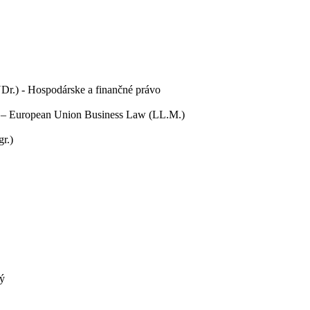
UDr.) - Hospodárske a finančné právo
 – European Union Business Law (LL.M.)
r.)
lý