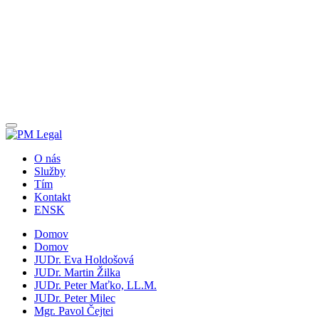
O nás
Služby
Tím
Kontakt
EN
SK
Domov
Domov
JUDr. Eva Holdošová
JUDr. Martin Žilka
JUDr. Peter Maťko, LL.M.
JUDr. Peter Milec
Mgr. Pavol Čejtei