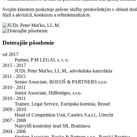
Svojim klientom poskytuje právne služby predovšetkým v oblasti do
fúzií a akvizícií, konkurzu a reštrukturalizácie.
Doterajšie pôsobenie
od 2017
Partner, P M LEGAL s. r. o.
2015 - 2017
JUDr. Peter Maťko, LL.M., advokátska kancelária
2011 - 2015
Senior Associate, BOĽOŠ & PARTNERS s.r.o.
2010 - 2011
Junior Associate, Hillbridges, s.r.o.
2010 - 2011
Trainee, Legal Service, Európska komisia, Brusel
2009 - 2010
Head of Competition Unit, Caselex S.a.r.l., Utrecht
2007 - 2008
Najvyšší kontrolný úrad SR, Bratislava
2004 - 2006
Student Associate, Nosko & Partners s.r.o., Banská Bystrica