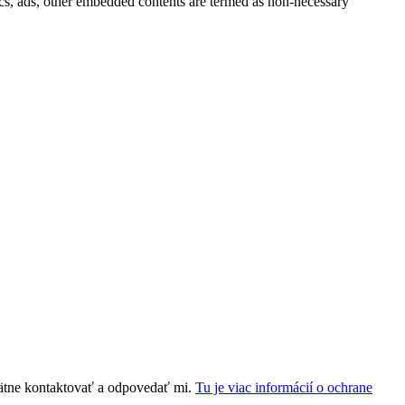
ytics, ads, other embedded contents are termed as non-necessary
ätne kontaktovať a odpovedať mi.
Tu je viac informácií o ochrane