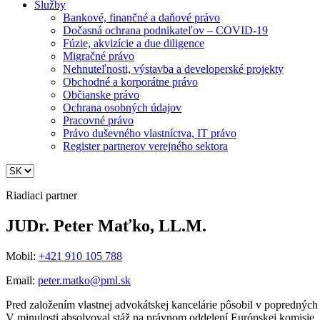
Služby
Bankové, finančné a daňové právo
Dočasná ochrana podnikateľov – COVID-19
Fúzie, akvizície a due diligence
Migračné právo
Nehnuteľnosti, výstavba a developerské projekty
Obchodné a korporátne právo
Občianske právo
Ochrana osobných údajov
Pracovné právo
Právo duševného vlastníctva, IT právo
Register partnerov verejného sektora
Riadiaci partner
JUDr. Peter Maťko, LL.M.
Mobil:
+421 910 105 788
Email:
peter.matko@pml.sk
Pred založením vlastnej advokátskej kancelárie pôsobil v popredných 
V minulosti absolvoval stáž na právnom oddelení Európskej komisie,